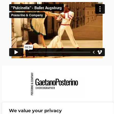
Facebook
Instagram
LinkedIn
YouTube
Vimeo
https://de.wikipedia.org/wiki/Gaetano_Posterino
We value your privacy
NEwsletter